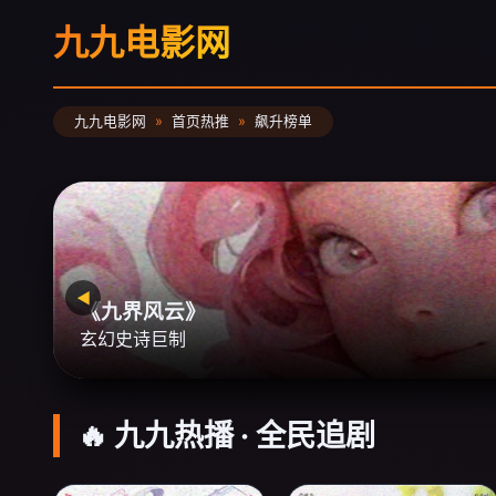
九九电影网
九九电影网
首页热推
飙升榜单
◀
《迷雾追凶》
年度悬疑大作
🔥 九九热播 · 全民追剧