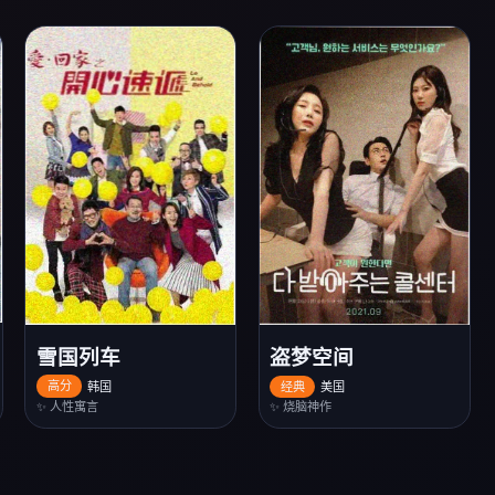
雪国列车
盗梦空间
高分
韩国
经典
美国
✨ 人性寓言
✨ 烧脑神作