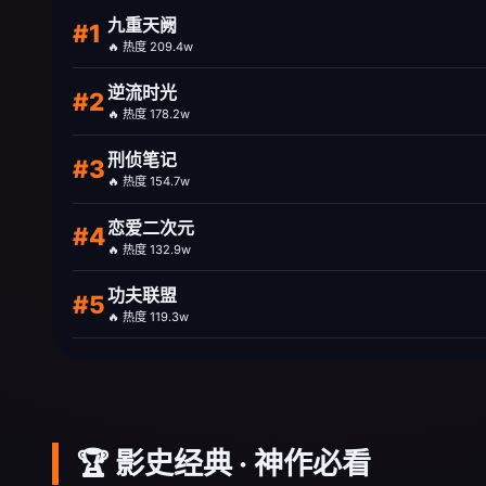
九重天阙
#1
🔥 热度 209.4w
逆流时光
#2
🔥 热度 178.2w
刑侦笔记
#3
🔥 热度 154.7w
恋爱二次元
#4
🔥 热度 132.9w
功夫联盟
#5
🔥 热度 119.3w
🏆 影史经典 · 神作必看