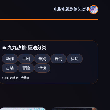
电影
电视剧
综艺
动漫
🔥 九九热推·极速分类
动作
喜剧
悬疑
爱情
科幻
古装
冒险
惊悚
《欢乐喜剧人2026》
爆笑综艺
⚡ 每日更新 无广告畅享