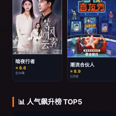
暗夜行者
潮流合伙人
⭐ 8.6
⭐ 8.9
全36集
已完结
📊 人气飙升榜 TOP5