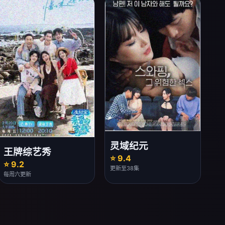
灵域纪元
王牌综艺秀
⭐ 9.4
⭐ 9.2
更新至38集
每周六更新