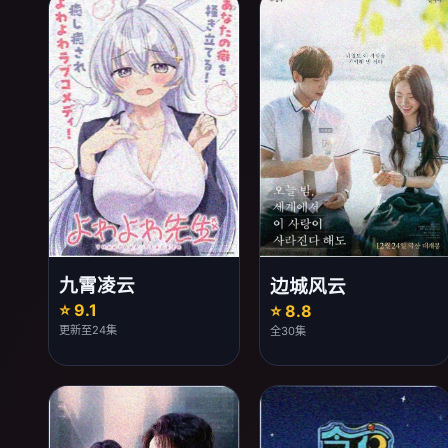
九霄凌云
边城风云
⭐ 9.1
⭐ 8.8
更新至24集
全30集