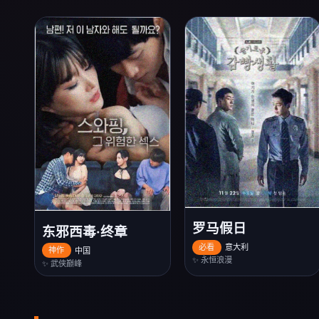
罗马假日
东邪西毒·终章
必看
意大利
神作
中国
✨ 永恒浪漫
✨ 武侠巅峰