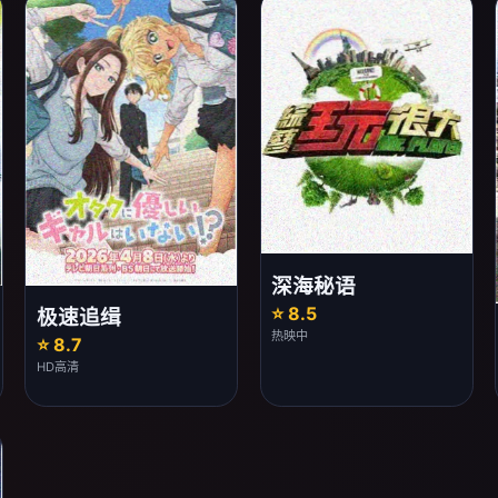
深海秘语
⭐ 8.5
极速追缉
热映中
⭐ 8.7
HD高清