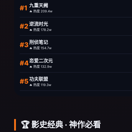
九重天阙
#1
🔥 热度 209.4w
逆流时光
#2
🔥 热度 178.2w
刑侦笔记
#3
🔥 热度 154.7w
恋爱二次元
#4
🔥 热度 132.9w
功夫联盟
#5
🔥 热度 119.3w
🏆 影史经典 · 神作必看