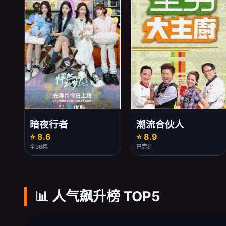
暗夜行者
潮流合伙人
⭐ 8.6
⭐ 8.9
全36集
已完结
📊 人气飙升榜 TOP5