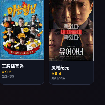
王牌综艺秀
灵域纪元
⭐ 9.2
⭐ 9.4
每周六更新
更新至38集