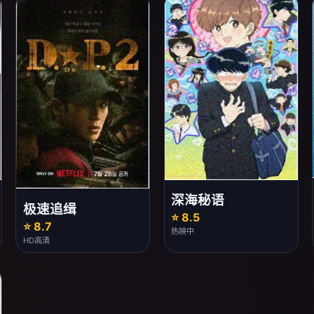
深海秘语
极速追缉
⭐ 8.5
⭐ 8.7
热映中
HD高清