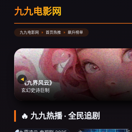
九九电影网
九九电影网
首页热推
飙升榜单
◀
《迷雾追凶》
年度悬疑大作
🔥 九九热播 · 全民追剧