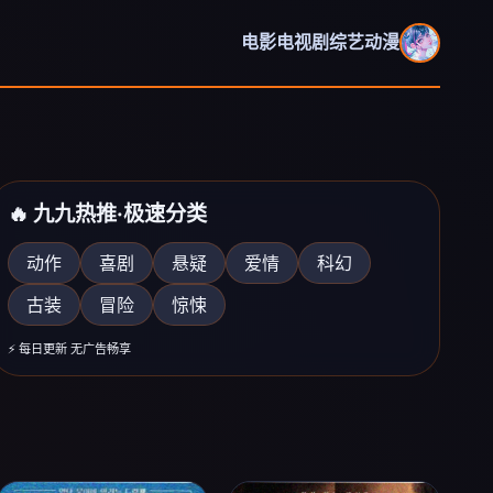
电影
电视剧
综艺
动漫
🔥 九九热推·极速分类
动作
喜剧
悬疑
爱情
科幻
古装
冒险
惊悚
《欢乐喜剧人2026》
爆笑综艺
⚡ 每日更新 无广告畅享