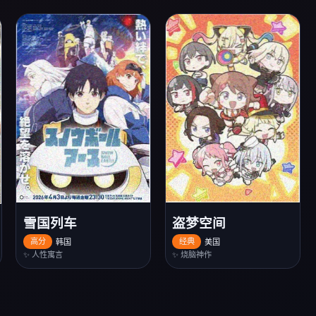
雪国列车
盗梦空间
高分
韩国
经典
美国
✨ 人性寓言
✨ 烧脑神作