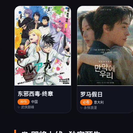
东邪西毒·终章
罗马假日
神作
中国
必看
意大利
✨ 武侠巅峰
✨ 永恒浪漫